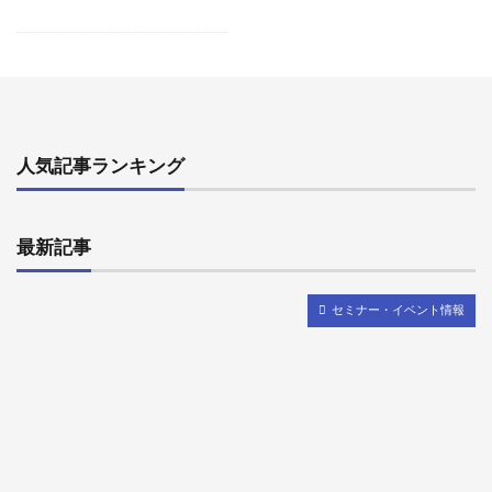
トラブル
セキュリティ管理
Education Plus
導入担当者向け
管理者向け
Google Meet
ICT支援員
Chrome Education Upgrade
補助金
GIGAスクール
タブレット導入
研修
活用推進
ICT担当者向け
Chrome OS
人気記事ランキング
ICT活用事例
Chromebook
ICT活用推進事業
GIGAスクール構想
プログラミング
代理店
最新記事
メーリングリスト
教育機関
個人利用
Google グループ
アドオン
ワークフロー
セミナー・イベント情報
料金プラン
機能
管理コンソール
保存容量
共有ドライブ
G Suite for Education
Google Workspace for Education
ICT教育
ICT導入支援