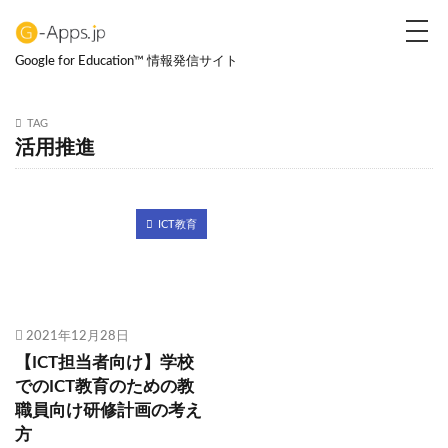
カテゴリー
Google for Education™ 情報発信サイト
TAG
タグ
活用推進
観点別学習
観点別評価
ハイブリッド型授業
デジタルトランスフォーメーション
DX
ICT教育
不登校支援
ICT教育導入支援企業
ネットいじめ
課題解決
管理方法
デジタル教科書
CBT
IBT
MEXCBT
学習eポータル
ウイルス対策
Google フォーム
2021年12月28日
フィルタリング
互換性
BYOD
BYAD
【ICT担当者向け】学校
でのICT教育のための教
アプリ
OS
1人1台
Google Classroom
職員向け研修計画の考え
高校
プログラミング教育
テンプレート
方