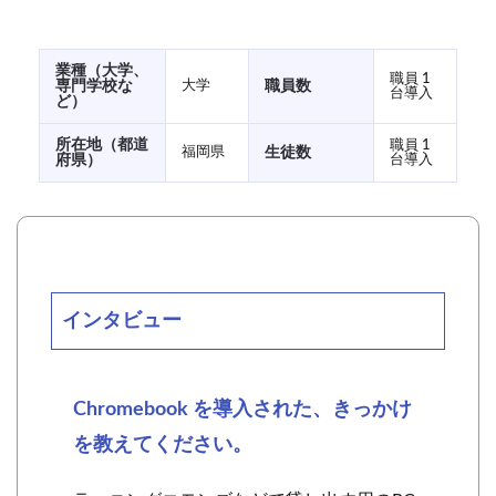
高校
プログラミング教育
テンプレート
トラブル
セキュリティ管理
Education Plus
業種（大学、
職員 1
大学
専門学校な
職員数
台導入
導入担当者向け
管理者向け
Google Meet
ど）
ICT支援員
Chrome Education Upgrade
補助金
所在地（都道
職員 1
福岡県
生徒数
台導入
府県）
GIGAスクール
タブレット導入
研修
活用推進
ICT担当者向け
Chrome OS
ICT活用事例
Chromebook
ICT活用推進事業
GIGAスクール構想
プログラミング
代理店
メーリングリスト
教育機関
個人利用
インタビュー
Google グループ
アドオン
ワークフロー
料金プラン
機能
管理コンソール
Chromebook を導入された、きっかけ
保存容量
共有ドライブ
G Suite for Education
を教えてください。
Google Workspace for Education
ICT教育
ICT導入支援