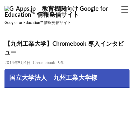
デザイン
表示速度
SEO
AMP
PWA
Google for Education™ 情報発信サイト
カテゴリー
【九州工業大学】Chromebook 導入インタビ
ュー
タグ
2014年9月4日
Chromebook
大学
観点別学習
観点別評価
ハイブリッド型授業
デジタルトランスフォーメーション
DX
国立大学法人 九州工業大学様
不登校支援
ICT教育導入支援企業
ネットいじめ
課題解決
管理方法
デジタル教科書
CBT
IBT
MEXCBT
学習eポータル
ウイルス対策
Google フォーム
フィルタリング
互換性
BYOD
BYAD
アプリ
OS
1人1台
Google Classroom