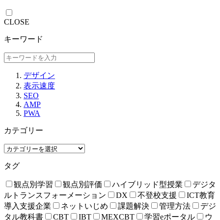
CLOSE
キーワード
デザイン
表示速度
SEO
AMP
PWA
カテゴリー
タグ
観点別学習
観点別評価
ハイブリッド型授業
デジタ
ルトランスフォーメーション
DX
不登校支援
ICT教育
導入支援企業
ネットいじめ
課題解決
管理方法
デジ
タル教科書
CBT
IBT
MEXCBT
学習eポータル
ウ