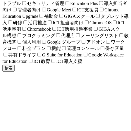
トラブル
セキュリティ管理
Education Plus
導入担当者
向け
管理者向け
Google Meet
ICT支援員
Chrome
Education Upgrade
補助金
GIGAスクール
タブレット導
入
研修
活用推進
ICT担当者向け
Chrome OS
ICT
活用事例
Chromebook
ICT活用推進事業
GIGAスクー
ル構想
プログラミング
代理店
メーリングリスト
教
育機関
個人利用
Google グループ
アドオン
ワーク
フロー
料金プラン
機能
管理コンソール
保存容量
共有ドライブ
G Suite for Education
Google Workspace
for Education
ICT教育
ICT導入支援
検索