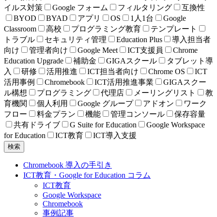
イルス対策
Google フォーム
フィルタリング
互換性
BYOD
BYAD
アプリ
OS
1人1台
Google
Classroom
高校
プログラミング教育
テンプレート
トラブル
セキュリティ管理
Education Plus
導入担当者
向け
管理者向け
Google Meet
ICT支援員
Chrome
Education Upgrade
補助金
GIGAスクール
タブレット導
入
研修
活用推進
ICT担当者向け
Chrome OS
ICT
活用事例
Chromebook
ICT活用推進事業
GIGAスクー
ル構想
プログラミング
代理店
メーリングリスト
教
育機関
個人利用
Google グループ
アドオン
ワーク
フロー
料金プラン
機能
管理コンソール
保存容量
共有ドライブ
G Suite for Education
Google Workspace
for Education
ICT教育
ICT導入支援
検索
Chromebook 導入の手引き
ICT教育・Google for Education コラム
ICT教育
Google Workspace
Chromebook
事例記事