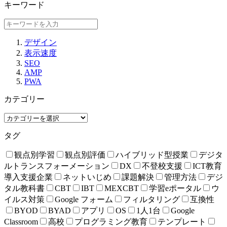
キーワード
デザイン
表示速度
SEO
AMP
PWA
カテゴリー
タグ
観点別学習
観点別評価
ハイブリッド型授業
デジタ
ルトランスフォーメーション
DX
不登校支援
ICT教育
導入支援企業
ネットいじめ
課題解決
管理方法
デジ
タル教科書
CBT
IBT
MEXCBT
学習eポータル
ウ
イルス対策
Google フォーム
フィルタリング
互換性
BYOD
BYAD
アプリ
OS
1人1台
Google
Classroom
高校
プログラミング教育
テンプレート