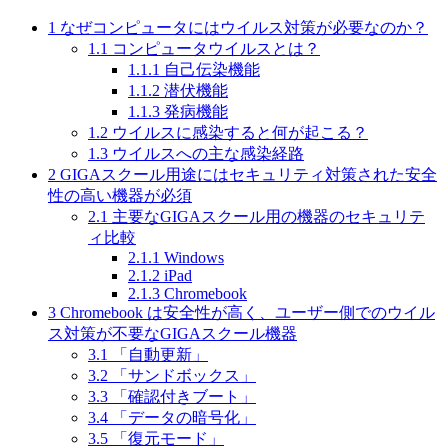
1
なぜコンピュータにはウイルス対策が必要なのか？
1.1
コンピュータウイルスとは？
1.1.1
自己伝染機能
1.1.2
潜伏機能
1.1.3
発病機能
1.2
ウイルスに感染すると何が起こる？
1.3
ウイルスへの主な感染経路
2
GIGAスクール用途にはセキュリティ対策された安全
性の高い機器が必須
2.1
主要なGIGAスクール用の機器のセキュリテ
ィ比較
2.1.1
Windows
2.1.2
iPad
2.1.3
Chromebook
3
Chromebook は安全性が高く、ユーザー側でのウイル
ス対策が不要なGIGAスクール機器
3.1
「自動更新」
3.2
「サンドボックス」
3.3
「確認付きブート」
3.4
「データの暗号化」
3.5
「復元モード」