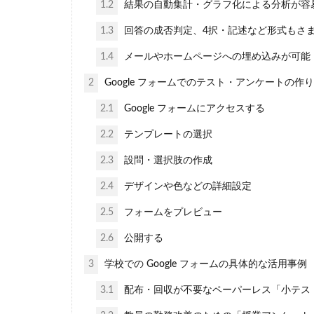
1.2
結果の自動集計・グラフ化による分析が容
1.3
回答の成否判定、4択・記述など形式もさ
1.4
メールやホームページへの埋め込みが可能
2
Google フォームでのテスト・アンケートの作
2.1
Google フォームにアクセスする
2.2
テンプレートの選択
2.3
設問・選択肢の作成
2.4
デザインや色などの詳細設定
2.5
フォームをプレビュー
2.6
公開する
3
学校での Google フォームの具体的な活用事例
3.1
配布・回収が不要なペーパーレス「小テス