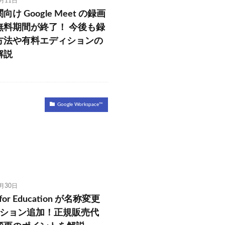
1月11日
け Google Meet の録画
無料期間が終了！ 今後も録
方法や有料エディションの
解説
Google Workspace™
4月30日
e for Education が名称変更
ィション追加！正規販売代