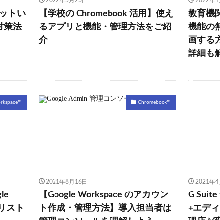
2022年5月23日
2022年
ネットい
【学校の Chromebook 活用】使え
教育機関向
対策法
るアプリと機能・管理方法をご紹
機能の
介
画する
詳細も
orkspace™
Chromebook™
2021年8月16日
2021年
le
【Google Workspace のアカウン
G Suit
グリスト
ト作成・管理方法】導入担当者は
+エデ