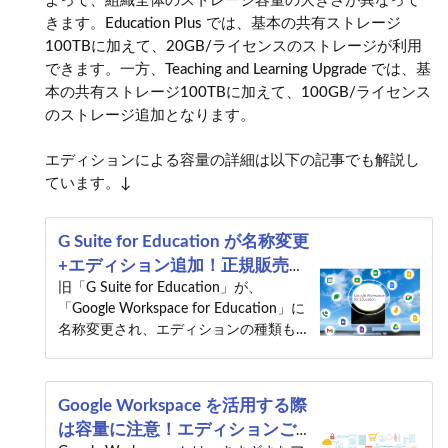
よって、組織全体のストレージ容量の大きさが異なって
きます。Education Plus では、基本の共有ストレージ
100TBに加えて、20GB/ライセンスのストレージが利用
できます。一方、Teaching and Learning Upgrade では、基
本の共有ストレージ100TBに加えて、100GB/ライセンス
のストレージ追加となります。
エディションによる容量の詳細は以下の記事でも解説し
ています。↓
G Suite for Education が名称変更
+エディション追加！正規販売代
理店が変更のポイントを解説
旧「G Suite for Education」が、
「Google Workspace for Education」に
名称変更され、エディションの種類も増
えました。追加された有料版の詳細、ド
ライブなどの容量や、Google Meet の録
画機能などの違いについて、教育機関向
Google Workspace を活用する際
けに変更のポイントを解説します。
は容量に注意！エディションご