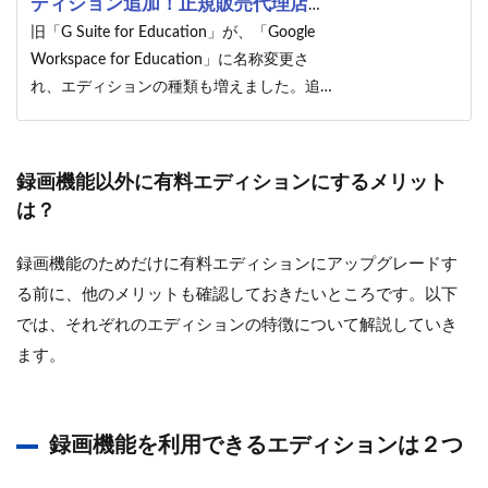
ディション追加！正規販売代理店が
変更のポイントを解説
旧「G Suite for Education」が、「Google
Workspace for Education」に名称変更さ
れ、エディションの種類も増えました。追加
された有料版の詳細、ドライブなどの容量
や、Google Meet の録画機能などの違いにつ
いて、教育機関向けに変更のポイントを解説
録画機能以外に有料エディションにするメリット
します。
は？
録画機能のためだけに有料エディションにアップグレードす
る前に、他のメリットも確認しておきたいところです。以下
では、それぞれのエディションの特徴について解説していき
ます。
録画機能を利用できるエディションは２つ