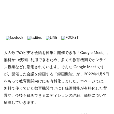
高校
プログラミング教育
テンプレート
トラブル
セキュリティ管理
Education Plus
導入担当者向け
管理者向け
Google Meet
ICT支援員
Chrome Education Upgrade
補助金
GIGAスクール
タブレット導入
研修
活用推進
ICT担当者向け
Chrome OS
大人数でのビデオ会議を簡単に開催できる「Google Meet」。
ICT活用事例
Chromebook
ICT活用推進事業
無料かつ便利に利用できるため、多くの教育機関でオンライ
GIGAスクール構想
プログラミング
代理店
ン授業などに活用されています。そんな Google Meet です
メーリングリスト
教育機関
個人利用
が、開催した会議を録画する「録画機能」が、2022年1月9日
Google グループ
アドオン
ワークフロー
をもって教育機関向けにも有料化しました。本ページでは、
料金プラン
機能
管理コンソール
無料で使えていた教育機関向けにも録画機能が有料化した背
保存容量
共有ドライブ
G Suite for Education
景や、今後も録画できるエディションの詳細、価格について
解説していきます。
Google Workspace for Education
ICT教育
ICT導入支援