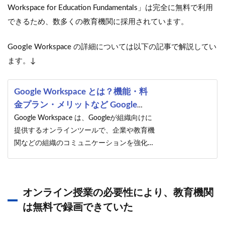
Workspace for Education Fundamentals」は完全に無料で利用
できるため、数多くの教育機関に採用されています。
Google Workspace の詳細については以下の記事で解説してい
ます。↓
Google Workspace とは？機能・料
金プラン・メリットなど Google
Workspace の基本をご紹介
Google Workspace は、Googleが組織向けに
提供するオンラインツールで、企業や教育機
関などの組織のコミュニケーションを強化
し、Gmail や Googleカレンダー、Google ド
ライブなどを安全に使うためにも有効です。
本記事では、Google Workspace の概要から
オンライン授業の必要性により、教育機関
機能や料金プラン、活用する際のメリットに
ついてご紹介していきます。
は無料で録画できていた