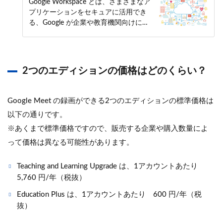
との容量の違いや共有ドライブ
Google Workspace とは、さまざまなア
プリケーションをセキュアに活用でき
について
る、Google が企業や教育機関向けに提
供しているオンラインツールです。組織
のコミュニケーションを促進・強化した
り、さまざまな業務における生産性向上
に期待できます […]
2つのエディションの価格はどのくらい？
Google Meet の録画ができる2つのエディションの標準価格は
以下の通りです。
※あくまで標準価格ですので、販売する企業や購入数量によ
って価格は異なる可能性があります。
Teaching and Learning Upgrade は、1アカウントあたり
5,760 円/年（税抜）
Education Plus は、1アカウントあたり 600 円/年（税
抜）