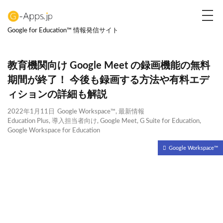
デザイン
表示速度
SEO
AMP
PWA
Google for Education™ 情報発信サイト
カテゴリー
教育機関向け Google Meet の録画機能の無料
期間が終了！ 今後も録画する方法や有料エデ
タグ
ィションの詳細も解説
観点別学習
観点別評価
ハイブリッド型授業
2022年1月11日
Google Workspace™
,
最新情報
Education Plus
,
導入担当者向け
,
Google Meet
,
G Suite for Education
,
デジタルトランスフォーメーション
DX
Google Workspace for Education
不登校支援
ICT教育導入支援企業
Google Workspace™
ネットいじめ
課題解決
管理方法
デジタル教科書
CBT
IBT
MEXCBT
学習eポータル
ウイルス対策
Google フォーム
フィルタリング
互換性
BYOD
BYAD
アプリ
OS
1人1台
Google Classroom